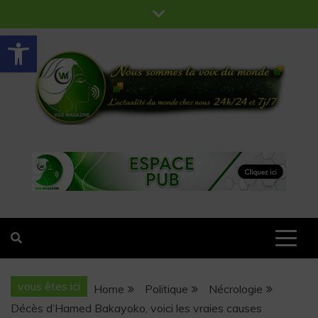
Ouvrir la barre d’outils
VOZ MAGAZINE
Nous sommes la voix du monde
vous êtes ici
Home
Politique
Nécrologie
Décès d’Hamed Bakayoko, voici les vraies causes