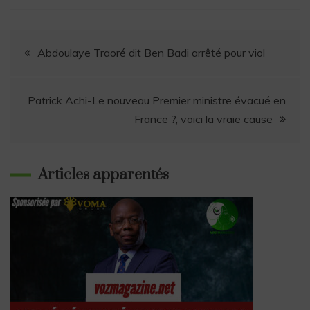
o
d
A
k
r
d
i
g
o
s
p
y
a
I
n
e
Abdoulaye Traoré dit Ben Badi arrêté pour viol
k
p
m
n
k
r
Patrick Achi-Le nouveau Premier ministre évacué en
France ?, voici la vraie cause
Articles apparentés