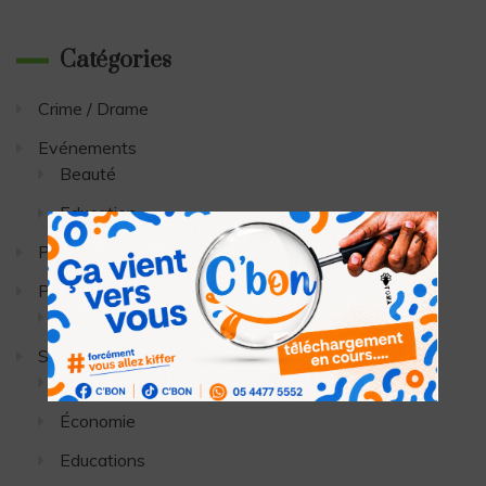
Catégories
Crime / Drame
Evénements
Beauté
Education
People
Politique
Nécrologie
Société
Culture
Économie
Educations