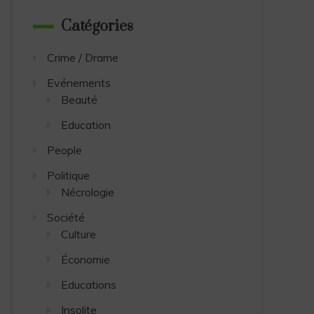
Catégories
Crime / Drame
Evénements
Beauté
People
Education
MC ONE ACCUSE 
People
OBTENU LA NATI
Politique
IVOIRIENNE DE 
Nécrologie
ILLEGALE : LES RE
Société
EXPLOSIVES QU
Culture
TREMBLER LE RAP
Économie
mai 2, 2026
11 min r
Educations
Insolite