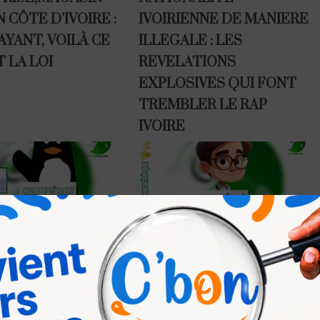
EN CÔTE D’IVOIRE :
IVOIRIENNE DE MANIERE
AYANT, VOILÀ CE
ILLEGALE : LES
 LA LOI
REVELATIONS
EXPLOSIVES QUI FONT
TREMBLER LE RAP
IVOIRE
TE D’IVOIRE :
DOCTEUR TANO : LE
N BLEU QUI PLIE
CHIRURGIEN
E DU MOBILE
ESTHÉTIQUE D’ABIDJAN