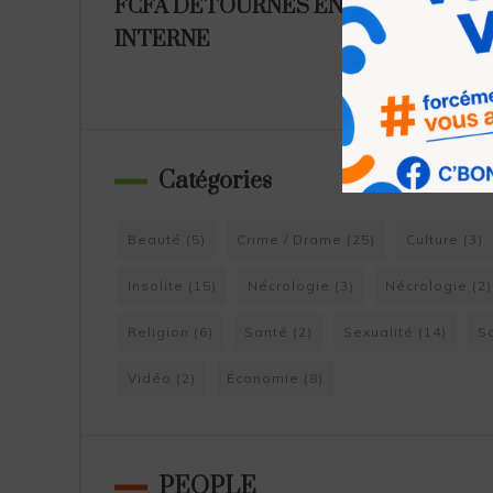
FCFA DÉTOURNÉS EN
MONEY
INTERNE
Catégories
Beauté
(5)
Crime / Drame
(25)
Culture
(3)
Insolite
(15)
Nécrologie
(3)
Nécrologie
(2)
Religion
(6)
Santé
(2)
Sexualité
(14)
S
Vidéo
(2)
Économie
(8)
PEOPLE