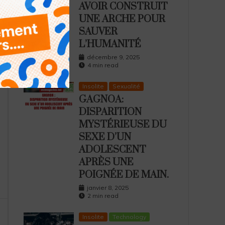
AVOIR CONSTRUIT
UNE ARCHE POUR
SAUVER
L’HUMANITÉ
décembre 9, 2025
4 min read
Insolite
Sexualité
GAGNOA:
DISPARITION
MYSTÉRIEUSE DU
SEXE D’UN
ADOLESCENT
APRÈS UNE
POIGNÉE DE MAIN.
janvier 8, 2025
2 min read
Insolite
Technology