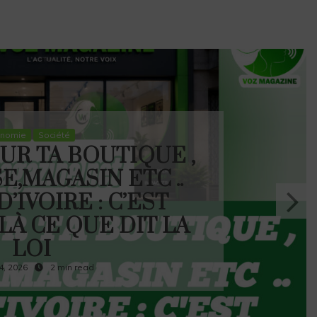
onomie
Société
UR TA BOUTIQUE ,
E,MAGASIN ETC ..
’IVOIRE : C’EST
ILÀ CE QUE DIT LA
LOI
4, 2026
2 min read