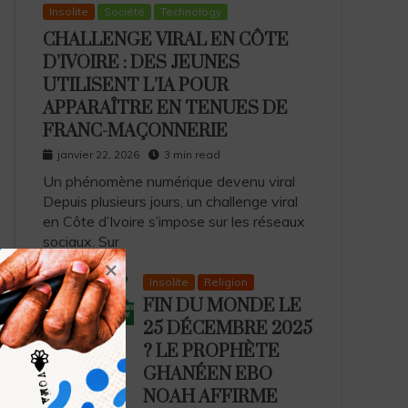
Insolite
Société
Technology
CHALLENGE VIRAL EN CÔTE
D’IVOIRE : DES JEUNES
UTILISENT L’IA POUR
APPARAÎTRE EN TENUES DE
FRANC-MAÇONNERIE
janvier 22, 2026
3 min read
Un phénomène numérique devenu viral
Depuis plusieurs jours, un challenge viral
en Côte d’Ivoire s’impose sur les réseaux
sociaux. Sur
Insolite
Religion
FIN DU MONDE LE
25 DÉCEMBRE 2025
? LE PROPHÈTE
GHANÉEN EBO
NOAH AFFIRME