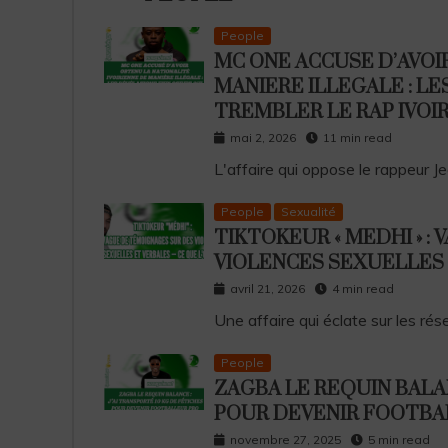
People
MC ONE ACCUSE D’AVOI
MANIERE ILLEGALE : L
TREMBLER LE RAP IVOI
mai 2, 2026
11 min read
L'affaire qui oppose le rappeur 
People
Sexualité
TIKTOKEUR « MEDHI » 
VIOLENCES SEXUELLES E
avril 21, 2026
4 min read
Une affaire qui éclate sur les ré
People
ZAGBA LE REQUIN BALAN
POUR DEVENIR FOOTBA
novembre 27, 2025
5 min read