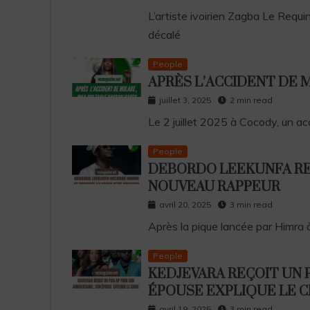
L’artiste ivoirien Zagba Le Requi
décalé
People
APRÈS L’ACCIDENT DE 
juillet 3, 2025
2 min read
Le 2 juillet 2025 à Cocody, un acc
People
DEBORDO LEEKUNFA RE
NOUVEAU RAPPEUR
avril 20, 2025
3 min read
Après la pique lancée par Himra
People
KEDJEVARA REÇOIT UN P
ÉPOUSE EXPLIQUE LE C
avril 19, 2025
3 min read