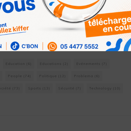
ACCUSÉ DE VIOLS, DE
DROGUES ET D’UNE
MORT SUSPECTE
Education
(6)
Educations
(2)
Evénements
(7)
People
(74)
Politique
(12)
Problema
(6)
ociété
(73)
Sports
(13)
Sécurité
(7)
Technology
(10)