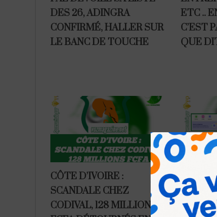
DES 26, ADINGRA
ETC .. 
CONFIRMÉ, HALLER SUR
C’EST P
LE BANC DE TOUCHE
QUE DIT
CÔTE D’IVOIRE :
WAVE CÔ
SCANDALE CHEZ
PINGUI
CODIVAL, 128 MILLIONS
LE GAM