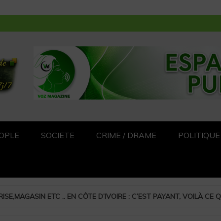
OPLE
SOCIETE
CRIME / DRAME
POLITIQUE
E : C’EST PAYANT, VOILÀ CE QUE DIT LA LOI
MC ONE