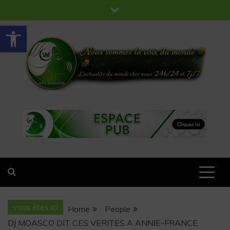
Ouvrir la barre d’outils
VOZ MAGAZINE
Nous sommes la voix du monde
vous êtes ici
Home
People
DJ MOASCO DIT CES VERITES A ANNIE-FRANCE