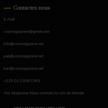
c
e
a
T
e
k
itt
u
Contactez-nous
e
a
gr
o
sk
e
er
T
b
d
a
k
y
dI
u
E-mail:
o
s
m
n
b
vozmagazinee@gmail.com
o
e
k
C
info@vozmagazine.net
h
pub@vozmagazine.net
a
n
kan@vozmagazine.net
n
el
+225 01 0309 1363
Voz Magazine Nous sommes la voix du Monde