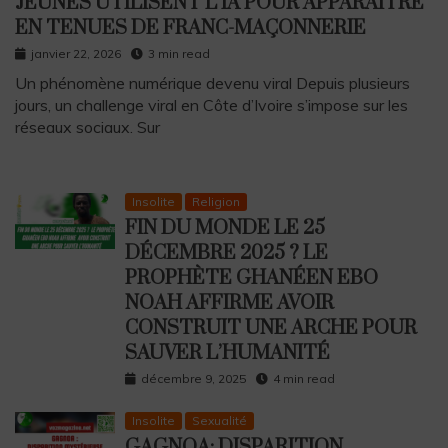
JEUNES UTILISENT L’IA POUR APPARAÎTRE
EN TENUES DE FRANC-MAÇONNERIE
janvier 22, 2026
3 min read
Un phénomène numérique devenu viral Depuis plusieurs
jours, un challenge viral en Côte d’Ivoire s’impose sur les
réseaux sociaux. Sur
Insolite
Religion
FIN DU MONDE LE 25
DÉCEMBRE 2025 ? LE
PROPHÈTE GHANÉEN EBO
NOAH AFFIRME AVOIR
CONSTRUIT UNE ARCHE POUR
SAUVER L’HUMANITÉ
décembre 9, 2025
4 min read
Insolite
Sexualité
GAGNOA: DISPARITION