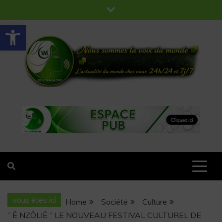
Ouvrir la barre d’outils
VOZ MAGAZINE
Nous sommes la voix du monde
vous êtes ici
Home
Société
Culture
‘’ Ê NZÔLIÊ ‘’ LE NOUVEAU FESTIVAL CULTUREL DE