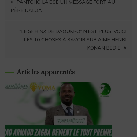
k
p
m
n
k
r
PANTCHO LAISSE UN MESSAGE FORT AU
PÈRE DALOA
’’LE SPHINX DE DAOUKRO’’ N’EST PLUS. VOICI
LES 10 CHOSES À SAVOIR SUR AIME HENRI
KONAN BEDIE
Articles apparentés