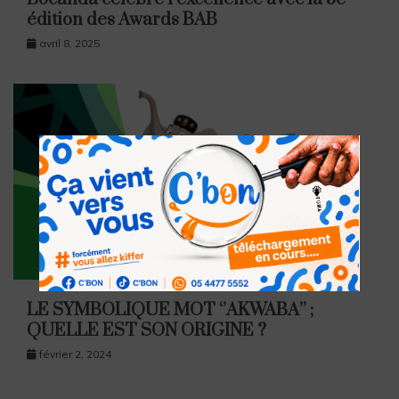
édition des Awards BAB
avril 8, 2025
LE SYMBOLIQUE MOT ‘’AKWABA’’ ;
QUELLE EST SON ORIGINE ?
février 2, 2024