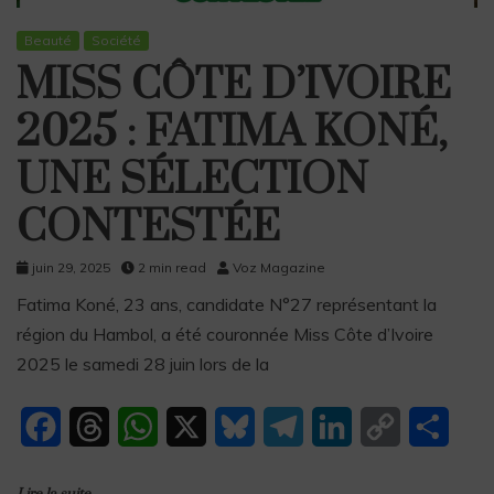
Beauté
Société
MISS CÔTE D’IVOIRE
2025 : FATIMA KONÉ,
UNE SÉLECTION
CONTESTÉE
juin 29, 2025
2 min read
Voz Magazine
Fatima Koné, 23 ans, candidate N°27 représentant la
région du Hambol, a été couronnée Miss Côte d’Ivoire
2025 le samedi 28 juin lors de la
F
T
W
X
B
T
L
C
P
a
h
h
l
e
i
o
a