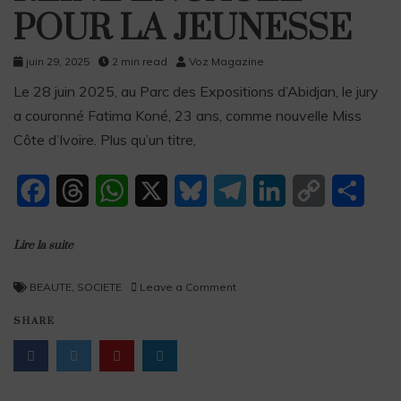
POUR LA JEUNESSE
juin 29, 2025
2 min read
Voz Magazine
Le 28 juin 2025, au Parc des Expositions d’Abidjan, le jury
a couronné Fatima Koné, 23 ans, comme nouvelle Miss
Côte d’Ivoire. Plus qu’un titre,
F
T
W
X
B
T
L
C
P
a
h
h
l
e
i
o
a
Lire la suite
c
r
a
u
l
n
p
r
e
e
t
e
e
k
y
t
BEAUTE
,
SOCIETE
Leave a Comment
b
a
s
s
g
e
L
a
SHARE
o
d
A
k
r
d
i
g
o
s
p
y
a
I
n
e