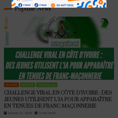
Popular News
Insolite
Société
Technology
CHALLENGE VIRAL EN CÔTE D’IVOIRE : DES
JEUNES UTILISENT L’IA POUR APPARAÎTRE
EN TENUES DE FRANC-MAÇONNERIE
janvier 22, 2026
3 min read