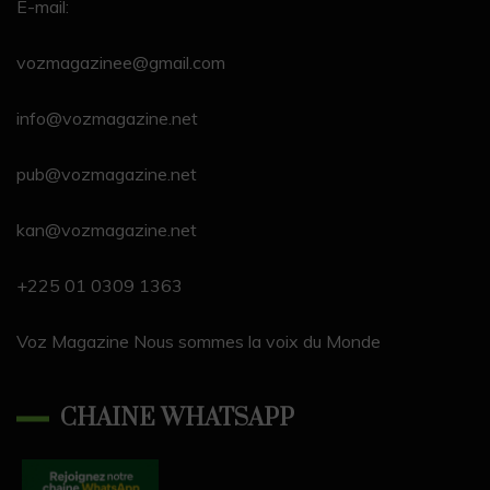
b
d
a
k
y
dI
u
E-mail:
o
s
m
n
b
vozmagazinee@gmail.com
o
e
k
C
info@vozmagazine.net
h
pub@vozmagazine.net
a
n
kan@vozmagazine.net
n
el
+225 01 0309 1363
Voz Magazine Nous sommes la voix du Monde
CHAINE WHATSAPP