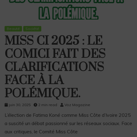
Beauté
Société
MISS CI 2025 : LE
COMICI FAIT DES
CLARIFICATIONS
FACE À LA
POLÉMIQUE.
juin 30, 2025
2 min read
Voz Magazine
L’élection de Fatima Koné comme Miss Côte d’Ivoire 2025
a suscité un débat passionné sur les réseaux sociaux. Face
aux critiques, le Comité Miss Côte