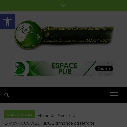
Ouvrir la barre d’outils
VOZ MAGAZINE
Nous sommes la voix du monde
vous êtes ici
Home
Sports
LAMARCUS ALDRIDGE annonce sa retraite