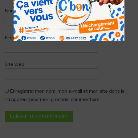
Nom
*
E-mail
*
Site web
Enregistrer mon nom, mon e-mail et mon site dans le
navigateur pour mon prochain commentaire.