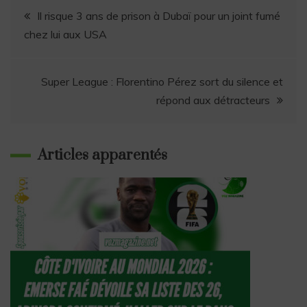
o
s
p
y
a
I
n
e
Il risque 3 ans de prison à Dubaï pour un joint fumé
k
p
m
n
k
r
chez lui aux USA
Super League : Florentino Pérez sort du silence et
répond aux détracteurs
Articles apparentés