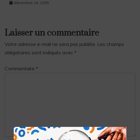
décembre 16, 2025
Laisser un commentaire
Votre adresse e-mail ne sera pas publiée.
Les champs
obligatoires sont indiqués avec
*
Commentaire
*